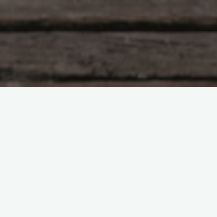
Ağrı Teknokent Koleji
2013-2014 yılında faaliyete başlayan, “Özel
Ağrı Mesleki Ve Teknik Anadolu Lisemiz”
artık Türkiye çapında bir marka olan
Teknokent Koleji bünyesinde faaliyetlerini