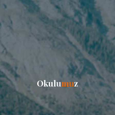
O
k
u
l
u
m
u
z