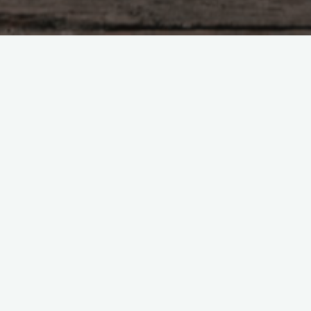
Sağlık
Alanı
aaaaaa
S
S